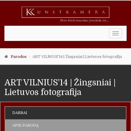
Toggle
naviga
Parodos
ART VILNIUS'14 | Žingsniai | Lietuvos fotografija
ART VILNIUS'14 | Žingsniai |
Lietuvos fotografija
DARBAI
APIE PARODĄ