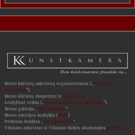
Meno kūrinių aukcionų organizavimas („
Vilniaus
aukcionas
").
Meno kūrinių ekspertizė ir
vertinimas
.
Leidybinė veikla („
Vilniaus aukciono biblioteka
").
Meno galerija „
Kunstkamera
".
Meno istorijos mokykla (
MIM
).
Prekinis ženklas „
Art All Around
".
Vilniaus aukciono ir Vilniaus dailės akademijos
premija