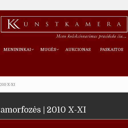
MENININKAI
MUGĖS
AUKCIONAS
PASKAITOS
2010 X-XI
tamorfozės | 2010 X-XI