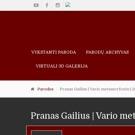
VYKSTANTI PARODA
PARODŲ ARCHYVAS
VIRTUALI 3D GALERIJA
Parodos
Pranas Gailius | Vario metamorfozės | 
Pranas Gailius | Vario me