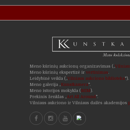
Meno kūrinių aukcionų organizavimas („
Vilnia
Meno kūrinių ekspertizė ir
vertinimas
.
Leidybinė veikla („
Vilniaus aukciono biblioteka
").
Meno galerija „
Kunstkamera
".
Meno istorijos mokykla (
MIM
).
Prekinis ženklas „
Art All Around
".
Vilniaus aukciono ir Vilniaus dailės akademijos