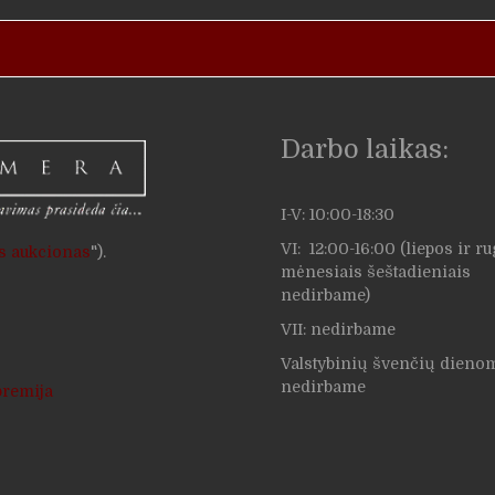
Darbo laikas:
I-V: 10:00-18:30
VI: 12:00-16:00 (liepos ir r
us aukcionas
").
mėnesiais šeštadieniais
nedirbame)
VII: nedirbame
Valstybinių švenčių dieno
nedirbame
premija