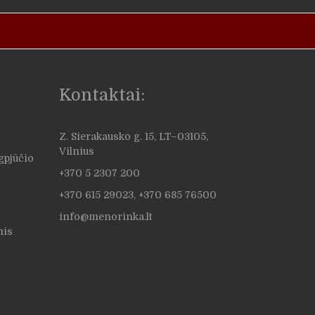
Kontaktai:
Z. Sierakausko g. 15, LT–03105,
Vilnius
ugpjūčio
+370 5 2307 200
+370 615 29023, +370 685 76500
info@menorinka.lt
mis