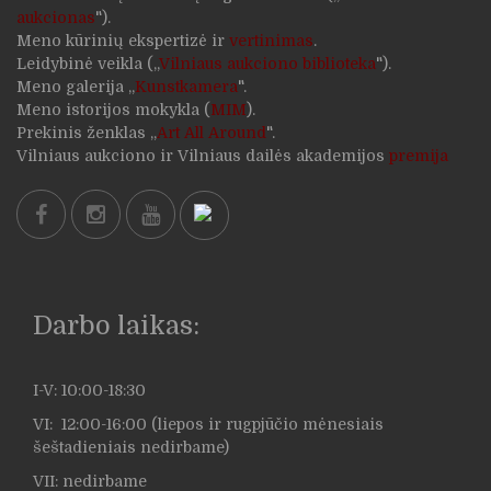
aukcionas
").
Meno kūrinių ekspertizė ir
vertinimas
.
Leidybinė veikla („
Vilniaus aukciono biblioteka
").
Meno galerija „
Kunstkamera
".
Meno istorijos mokykla (
MIM
).
Prekinis ženklas „
Art All Around
".
Vilniaus aukciono ir Vilniaus dailės akademijos
premija
Darbo laikas:
I-V: 10:00-18:30
VI: 12:00-16:00 (liepos ir rugpjūčio mėnesiais
šeštadieniais nedirbame)
VII: nedirbame