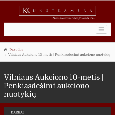
Toggle
naviga
Parodos
Vilniaus Aukciono 10-metis | Penkiasdešimt aukciono nuotykių
Vilniaus Aukciono 10-metis |
Penkiasdešimt aukciono
nuotykių
DARBAI