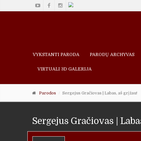
VYKSTANTI PARODA
PARODŲ ARCHYVAS
VIRTUALI 3D GALERIJA
Parodos
Sergejus Gračiovas | Labas, aš grįžau!
Sergejus Gračiovas | Labas