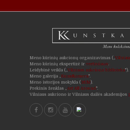
Meno kūrinių aukcionų organizavimas („
Vilnia
Meno kūrinių ekspertizė ir
vertinimas
.
Leidybinė veikla („
Vilniaus aukciono biblioteka
").
Meno galerija „
Kunstkamera
".
Meno istorijos mokykla (
MIM
).
Prekinis ženklas „
Art All Around
".
Vilniaus aukciono ir Vilniaus dailės akademijos