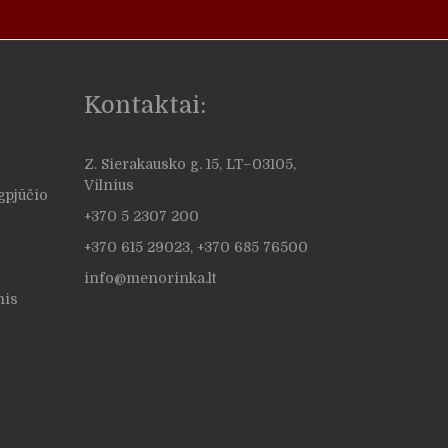
Kontaktai:
Z. Sierakausko g. 15, LT–03105,
Vilnius
ugpjūčio
+370 5 2307 200
+370 615 29023, +370 685 76500
info@menorinka.lt
mis