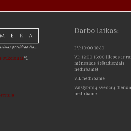
Darbo laikas:
I-V: 10:00-18:30
VI: 12:00-16:00 (liepos ir r
us aukcionas
").
mėnesiais šeštadieniais
nedirbame)
VII: nedirbame
Valstybinių švenčių dieno
nedirbame
premija