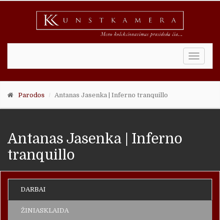
Toggle
naviga
Parodos
Antanas Jasenka | Inferno tranquillo
Antanas Jasenka | Inferno
tranquillo
DARBAI
ŽINIASKLAIDA