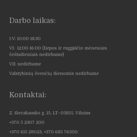
Darbo laikas:
I-V: 10:00-18:30
VI: 12:00-16:00 (liepos ir rugpjūčio mėnesiais
šeštadieniais nedirbame)
VII: nedirbame
Valstybinių švenčių dienomis nedirbame
Kontaktai:
Z. Sierakausko g. 15, LT–03105, Vilnius
+370 5 2307 200
+370 615 29023, +370 685 76500